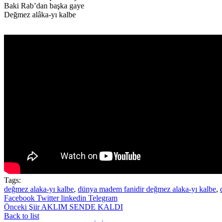
Baki Rab’dan başka gaye
Değmez alâka-yı kalbe
Tags:
değmez alaka-yı kalbe
,
dünya madem fanidir değmez alaka-yı kalbe
,
Facebook
Twitter
linkedin
Telegram
Önceki Şiir
AKLIM SENDE KALDI
Back to list