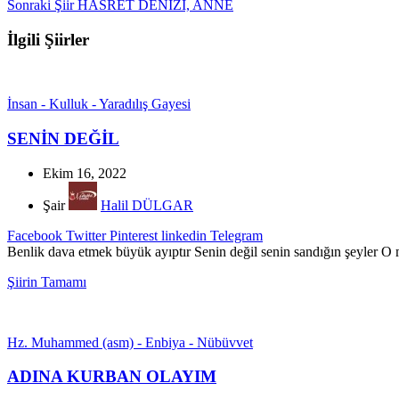
Sonraki Şiir
HASRET DENİZİ, ANNE
İlgili Şiirler
İnsan - Kulluk - Yaradılış Gayesi
SENİN DEĞİL
Ekim 16, 2022
Şair
Halil DÜLGAR
Facebook
Twitter
Pinterest
linkedin
Telegram
Benlik dava etmek büyük ayıptır Senin değil senin sandığın şeyler O m
Şiirin Tamamı
Hz. Muhammed (asm) - Enbiya - Nübüvvet
ADINA KURBAN OLAYIM