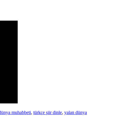
dünya muhabbeti
,
türkçe şiir dinle
,
yalan dünya