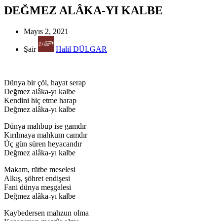
DEĞMEZ ALÂKA-YI KALBE
Mayıs 2, 2021
Şair
Halil DÜLGAR
Dünya bir çöl, hayat serap
Değmez alâka-yı kalbe
Kendini hiç etme harap
Değmez alâka-yı kalbe
Dünya mahbup ise gamdır
Kırılmaya mahkum camdır
Üç gün süren heyacandır
Değmez alâka-yı kalbe
Makam, rütbe meselesi
Alkış, şöhret endişesi
Fani dünya meşgalesi
Değmez alâka-yı kalbe
Kaybedersen mahzun olma