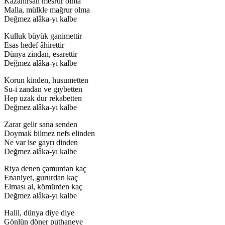
Kazanırsan mesrûr olma
Malla, mülkle mağrur olma
Değmez alâka-yı kalbe
Kulluk büyük ganimettir
Esas hedef âhirettir
Dünya zindan, esarettir
Değmez alâka-yı kalbe
Korun kinden, husumetten
Su-i zandan ve gıybetten
Hep uzak dur rekabetten
Değmez alâka-yı kalbe
Zarar gelir sana senden
Doymak bilmez nefs elinden
Ne var ise gayrı dinden
Değmez alâka-yı kalbe
Riya denen çamurdan kaç
Enaniyet, gururdan kaç
Elması al, kömürden kaç
Değmez alâka-yı kalbe
Halil, dünya diye diye
Gönlün döner puthaneye