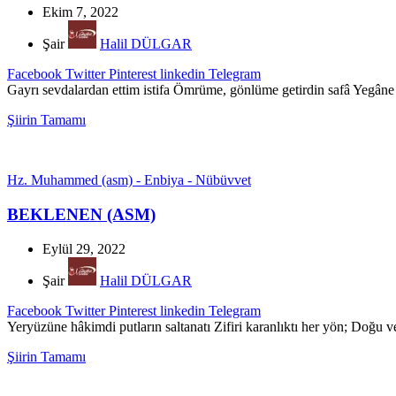
Ekim 7, 2022
Şair
Halil DÜLGAR
Facebook
Twitter
Pinterest
linkedin
Telegram
Gayrı sevdalardan ettim istifa Ömrüme, gönlüme getirdin safâ Yegâne
Şiirin Tamamı
Hz. Muhammed (asm) - Enbiya - Nübüvvet
BEKLENEN (ASM)
Eylül 29, 2022
Şair
Halil DÜLGAR
Facebook
Twitter
Pinterest
linkedin
Telegram
Yeryüzüne hâkimdi putların saltanatı Zifiri karanlıktı her yön; Doğu 
Şiirin Tamamı