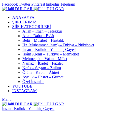
Facebook
Twitter
Pinterest
linkedin
Telegram
ANASAYFA
ŞİİRLERİMİZ
ŞİİR KATEGORİLERİ
Allah – İman – Tefekkür
Ana – Baba – Evlât
Belâ – Musibet – Hastalık
Hz. Muhammed (asm) – Enbiya – Nübüvvet
İnsan – Kulluk – Yaradılış Gayesi
İslâm Âlemi – Türkiye – Memleket
Mehmetçik – Vatan – Millet
Namaz – İbadet – Fazilet
Nefis – Şeytan – Zulüm
Ölüm – Kabir – Âhiret
Ayrılık – Hasret – Gurbet
Özel İnsanlar
YOUTUBE
INSTAGRAM
Menu
İnsan - Kulluk - Yaradılış Gayesi