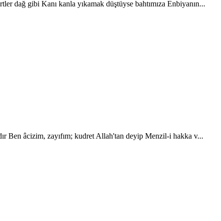
rtler dağ gibi Kanı kanla yıkamak düştüyse bahtımıza Enbiyanın...
ır Ben âcizim, zayıfım; kudret Allah'tan deyip Menzil-i hakka v...