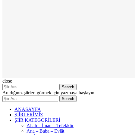
close
Search
Aradığınız şiirleri görmek için yazmaya başlayın.
Search
ANASAYFA
ŞİİRLERİMİZ
ŞİİR KATEGORİLERİ
Allah – İman – Tefekkür
Ana – Baba – Evlât