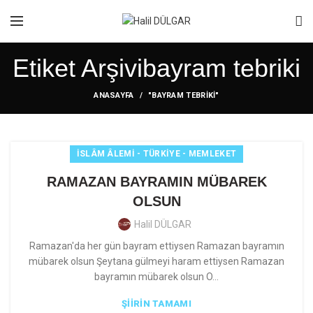
Etiket Arşivibayram tebriki
ANASAYFA
"BAYRAM TEBRIKI"
İSLÂM ÂLEMI - TÜRKIYE - MEMLEKET
RAMAZAN BAYRAMIN MÜBAREK
OLSUN
Halil DÜLGAR
Ramazan'da her gün bayram ettiysen Ramazan bayramın
mübarek olsun Şeytana gülmeyi haram ettiysen Ramazan
bayramın mübarek olsun O...
ŞIIRIN TAMAMI