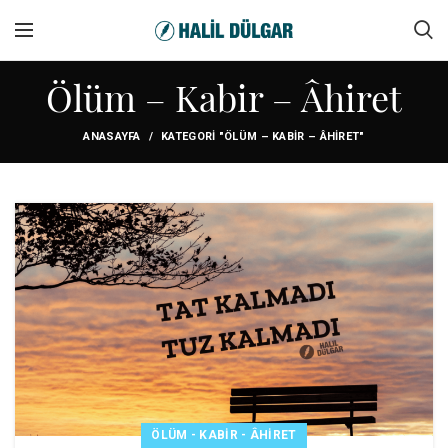
Ölüm – Kabir – Âhiret
ANASAYFA
KATEGORI "ÖLÜM – KABIR – ÂHIRET"
ÖLÜM - KABIR - ÂHIRET