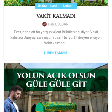
ÖLÜM - KABIR - ÂHIRET
VAKİT KALMADI
Halil DÜLGAR
Evet, bana ait bu yorgun vücut Bükülen bel diyor: Vakit
kalmadı Dünyayı sanmıştım daimî bir yurt Titreyen el diyor:
Vakit kalmadı ...
ŞIIRIN TAMAMI