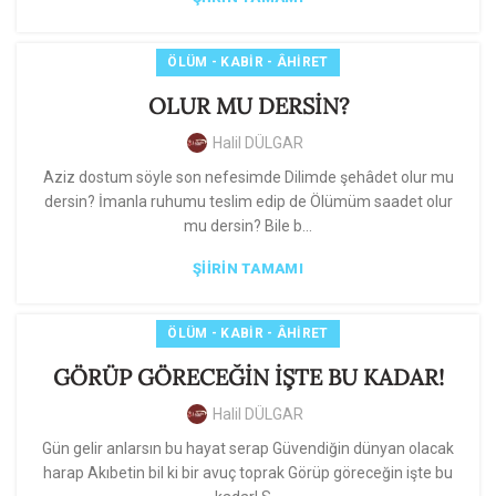
ÖLÜM - KABIR - ÂHIRET
OLUR MU DERSİN?
Halil DÜLGAR
Aziz dostum söyle son nefesimde Dilimde şehâdet olur mu
dersin? İmanla ruhumu teslim edip de Ölümüm saadet olur
mu dersin? Bile b...
ŞIIRIN TAMAMI
ÖLÜM - KABIR - ÂHIRET
GÖRÜP GÖRECEĞİN İŞTE BU KADAR!
Halil DÜLGAR
Gün gelir anlarsın bu hayat serap Güvendiğin dünyan olacak
harap Akıbetin bil ki bir avuç toprak Görüp göreceğin işte bu