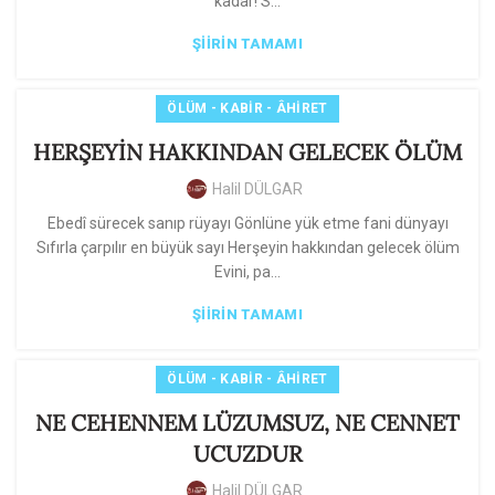
kadar! S...
ŞIIRIN TAMAMI
ÖLÜM - KABIR - ÂHIRET
HERŞEYİN HAKKINDAN GELECEK ÖLÜM
Halil DÜLGAR
Ebedî sürecek sanıp rüyayı Gönlüne yük etme fani dünyayı
Sıfırla çarpılır en büyük sayı Herşeyin hakkından gelecek ölüm
Evini, pa...
ŞIIRIN TAMAMI
ÖLÜM - KABIR - ÂHIRET
NE CEHENNEM LÜZUMSUZ, NE CENNET
UCUZDUR
Halil DÜLGAR