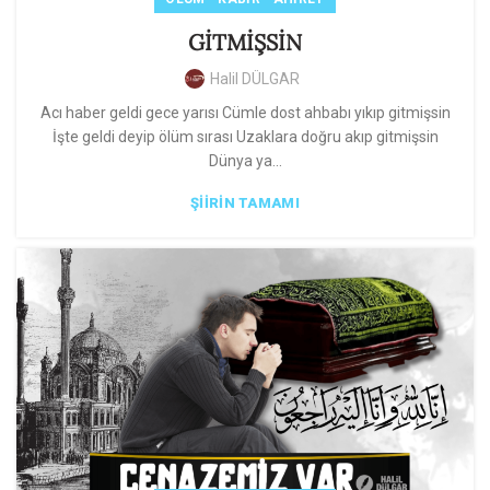
GİTMİŞSİN
Halil DÜLGAR
Acı haber geldi gece yarısı Cümle dost ahbabı yıkıp gitmişsin
İşte geldi deyip ölüm sırası Uzaklara doğru akıp gitmişsin
Dünya ya...
ŞIIRIN TAMAMI