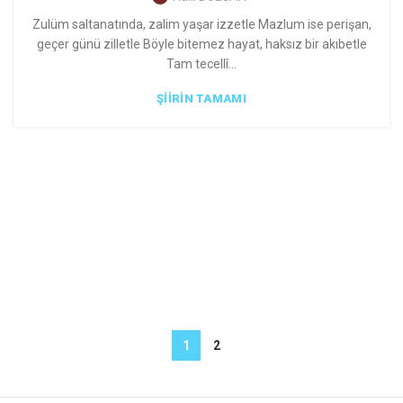
Zulüm saltanatında, zalim yaşar izzetle Mazlum ise perişan,
geçer günü zilletle Böyle bitemez hayat, haksız bir akıbetle
Tam tecellî...
ŞIIRIN TAMAMI
1
2