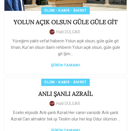
ÖLÜM - KABIR - ÂHIRET
YOLUN AÇIK OLSUN GÜLE GÜLE GİT
Halil DÜLGAR
Yüreğimi yaktı vefat haberin Yolun açık olsun, güle güle git
İman, Kur'an olsun daim rehberin Yolun açık olsun, güle güle
git Şim...
ŞIIRIN TAMAMI
ÖLÜM - KABIR - ÂHIRET
ANLI ŞANLI AZRAİL
Halil DÜLGAR
Ecelin elçisidir Anlı şanlı Azrail Her canın varisidir Anlı şanlı
Azrail Can almaktır tek işi Teslim olur her kişi Odur ölümün ...
ŞIIRIN TAMAMI