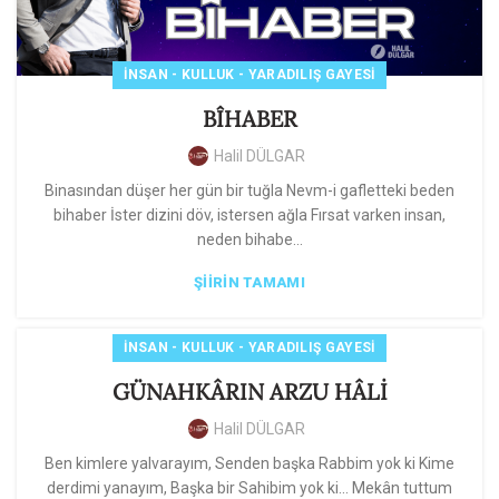
İNSAN - KULLUK - YARADILIŞ GAYESI
BÎHABER
Halil DÜLGAR
Binasından düşer her gün bir tuğla Nevm-i gafletteki beden
bihaber İster dizini döv, istersen ağla Fırsat varken insan,
neden bihabe...
ŞIIRIN TAMAMI
İNSAN - KULLUK - YARADILIŞ GAYESI
GÜNAHKÂRIN ARZU HÂLİ
Halil DÜLGAR
Ben kimlere yalvarayım, Senden başka Rabbim yok ki Kime
derdimi yanayım, Başka bir Sahibim yok ki... Mekân tuttum