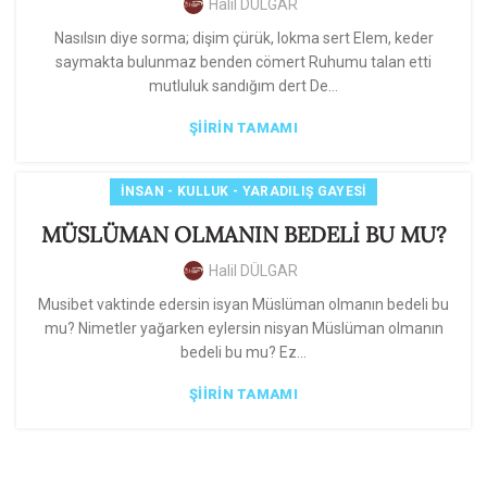
Halil DÜLGAR
Nasılsın diye sorma; dişim çürük, lokma sert Elem, keder
saymakta bulunmaz benden cömert Ruhumu talan etti
mutluluk sandığım dert De...
ŞIIRIN TAMAMI
İNSAN - KULLUK - YARADILIŞ GAYESI
MÜSLÜMAN OLMANIN BEDELİ BU MU?
Halil DÜLGAR
Musibet vaktinde edersin isyan Müslüman olmanın bedeli bu
mu? Nimetler yağarken eylersin nisyan Müslüman olmanın
bedeli bu mu? Ez...
ŞIIRIN TAMAMI