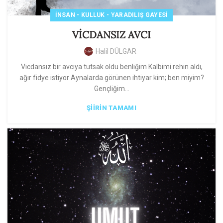
İNSAN - KULLUK - YARADILIŞ GAYESI
VİCDANSIZ AVCI
Halil DÜLGAR
Vicdansız bir avcıya tutsak oldu benliğim Kalbimi rehin aldı,
ağır fidye istiyor Aynalarda görünen ihtiyar kim; ben miyim?
Gençliğim...
ŞIIRIN TAMAMI