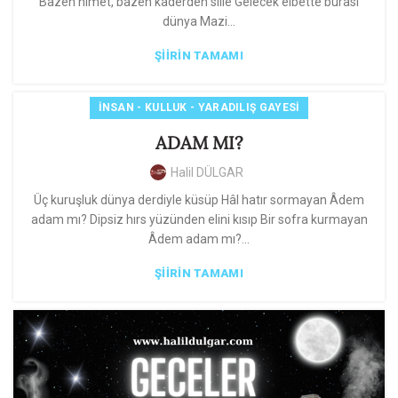
Bazen nimet, bazen kaderden sille Gelecek elbette burası
dünya Mazi...
ŞIIRIN TAMAMI
İNSAN - KULLUK - YARADILIŞ GAYESI
ADAM MI?
Halil DÜLGAR
Üç kuruşluk dünya derdiyle küsüp Hâl hatır sormayan Âdem
adam mı? Dipsiz hırs yüzünden elini kısıp Bir sofra kurmayan
Âdem adam mı?...
ŞIIRIN TAMAMI