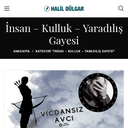
İnsan – Kulluk – Yaradılış
Gayesi
ANASAYFA
KATEGORI "İNSAN – KULLUK – YARADILIŞ GAYESI"