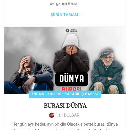
dergâhını Bana...
ŞIIRIN TAMAMI
İNSAN - KULLUK - YARADILIŞ GAYESI
BURASI DÜNYA
Halil DÜLGAR
Her gün ayrı keder, ayrı bir çile Olacak elbette burası dünya