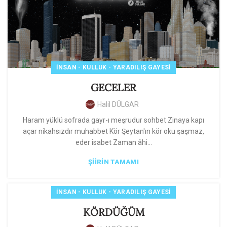
İNSAN - KULLUK - YARADILIŞ GAYESI
GECELER
Halil DÜLGAR
Haram yüklü sofrada gayr-ı meşrudur sohbet Zinaya kapı
açar nikahsızdır muhabbet Kör Şeytan'ın kör oku şaşmaz,
eder isabet Zaman âhi...
ŞIIRIN TAMAMI
İNSAN - KULLUK - YARADILIŞ GAYESI
KÖRDÜĞÜM