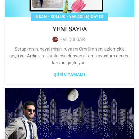
İNSAN - KULLUK - YARADILIŞ GAYESI
YENİ SAYFA
Halil DÜLGAR
Serap mısın, hayal misin, rüya mı Ömrüm seni özlemekle
geçti yar Ardın sıra sürükledin dünyamı Tam kavuştum derken
kervan göçtü yar...
ŞIIRIN TAMAMI