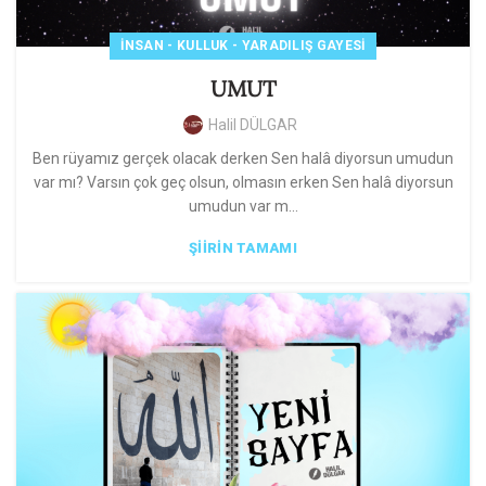
İNSAN - KULLUK - YARADILIŞ GAYESI
UMUT
Halil DÜLGAR
Ben rüyamız gerçek olacak derken Sen halâ diyorsun umudun
var mı? Varsın çok geç olsun, olmasın erken Sen halâ diyorsun
umudun var m...
ŞIIRIN TAMAMI