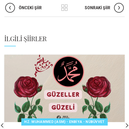
ÖNCEKI ŞIIR
SONRAKI ŞIIR
İLGILI ŞIIRLER
HZ. MUHAMMED (ASM) - ENBIYA - NÜBÜVVET