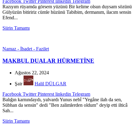
Facebook
Twitter
Pinterest
linkedin
Telegram
Razıyım rüyamda görsem yüzünü Bir kelime olsun duysam sözünü
Gülyüzün bitiririz cümle hüzünü Tabibim, dermanım, ilacım sensin
Efend...
Şiirin Tamamı
Namaz - İbadet - Fazilet
MAKBUL DUALAR HÜRMETİNE
Ağustos 22, 2024
Şair
Halil DÜLGAR
Facebook
Twitter
Pinterest
linkedin
Telegram
Balığın karnındaydı, yalvardı Yunus nebî "Yegâne ilah da sen,
Sübhan da sensin" dedi "Ben zalimlerden oldum" deyip etti ilticâ
Sah...
Şiirin Tamamı