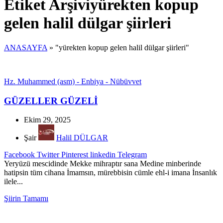
Etiket Arşiviyürekten kopup
gelen halil dülgar şiirleri
ANASAYFA
»
"yürekten kopup gelen halil dülgar şiirleri"
Hz. Muhammed (asm) - Enbiya - Nübüvvet
GÜZELLER GÜZELİ
Ekim 29, 2025
Şair
Halil DÜLGAR
Facebook
Twitter
Pinterest
linkedin
Telegram
Yeryüzü mescidinde Mekke mihraptır sana Medine minberinde
hatipsin tüm cihana İmamsın, mürebbisin cümle ehl-i imana İnsanlık
ilele...
Şiirin Tamamı