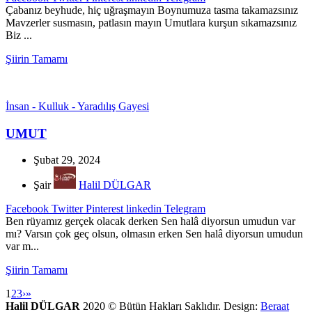
Çabanız beyhude, hiç uğraşmayın Boynumuza tasma takamazsınız
Mavzerler susmasın, patlasın mayın Umutlara kurşun sıkamazsınız
Biz ...
Şiirin Tamamı
İnsan - Kulluk - Yaradılış Gayesi
UMUT
Şubat 29, 2024
Şair
Halil DÜLGAR
Facebook
Twitter
Pinterest
linkedin
Telegram
Ben rüyamız gerçek olacak derken Sen halâ diyorsun umudun var
mı? Varsın çok geç olsun, olmasın erken Sen halâ diyorsun umudun
var m...
Şiirin Tamamı
1
2
3
›
»
Halil DÜLGAR
2020 © Bütün Hakları Saklıdır. Design:
Beraat