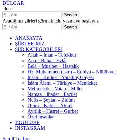
DÜLGAR
close
Search
Aradığınız şiirleri görmek için yazmaya başlayın.
Search
ANASAYFA
ŞİİRLERİMİZ
ŞİİR KATEGORİLERİ
Allah – İman – Tefekkür
Ana – Baba – Evlât
Belâ – Musibet – Hastalık
Hz. Muhammed (asm) – Enbiya – Nübüvvet
İnsan – Kulluk – Yaradılış Gayesi
İslâm Âlemi – Türkiye – Memleket
Mehmetçik – Vatan – Millet
Namaz – İbadet – Fazilet
Nefis – Şeytan – Zulüm
Ölüm – Kabir – Âhiret
Ayrılık – Hasret – Gurbet
Özel İnsanlar
YOUTUBE
INSTAGRAM
Scroll To Top