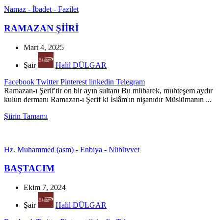
Namaz - İbadet - Fazilet
RAMAZAN ŞİİRİ
Mart 4, 2025
Şair
Halil DÜLGAR
Facebook
Twitter
Pinterest
linkedin
Telegram
Ramazan-ı Şerif'tir on bir ayın sultanı Bu mübarek, muhteşem aydır
kulun dermanı Ramazan-ı Şerif ki İslâm'ın nişanıdır Müslümanın ...
Şiirin Tamamı
Hz. Muhammed (asm) - Enbiya - Nübüvvet
BAŞTACIM
Ekim 7, 2024
Şair
Halil DÜLGAR