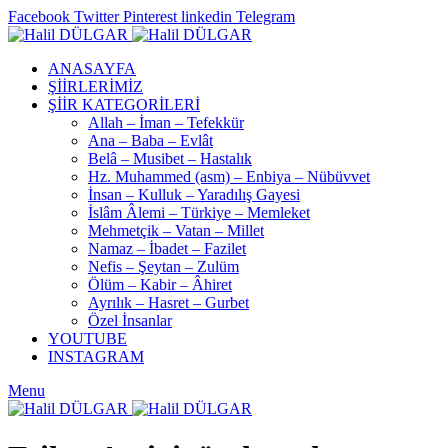
Facebook
Twitter
Pinterest
linkedin
Telegram
ANASAYFA
ŞİİRLERİMİZ
ŞİİR KATEGORİLERİ
Allah – İman – Tefekkür
Ana – Baba – Evlât
Belâ – Musibet – Hastalık
Hz. Muhammed (asm) – Enbiya – Nübüvvet
İnsan – Kulluk – Yaradılış Gayesi
İslâm Âlemi – Türkiye – Memleket
Mehmetçik – Vatan – Millet
Namaz – İbadet – Fazilet
Nefis – Şeytan – Zulüm
Ölüm – Kabir – Âhiret
Ayrılık – Hasret – Gurbet
Özel İnsanlar
YOUTUBE
INSTAGRAM
Menu