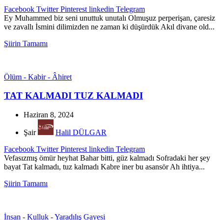
Facebook
Twitter
Pinterest
linkedin
Telegram
Ey Muhammed biz seni unuttuk unutalı Olmuşuz perperişan, çaresiz
ve zavallı İsmini dilimizden ne zaman ki düşürdük Akıl divane old...
Şiirin Tamamı
Ölüm - Kabir - Âhiret
TAT KALMADI TUZ KALMADI
Haziran 8, 2024
Şair
Halil DÜLGAR
Facebook
Twitter
Pinterest
linkedin
Telegram
Vefasızmış ömür heyhat Bahar bitti, güz kalmadı Sofradaki her şey
bayat Tat kalmadı, tuz kalmadı Kabre iner bu asansör Ah ihtiya...
Şiirin Tamamı
İnsan - Kulluk - Yaradılış Gayesi