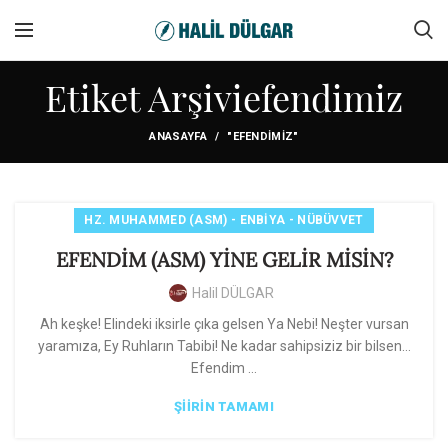
Etiket Arşiviefendimiz
ANASAYFA
"EFENDIMIZ"
HZ. MUHAMMED (ASM) - ENBIYA - NÜBÜVVET
EFENDİM (ASM) YİNE GELİR MİSİN?
Halil DÜLGAR
Ah keşke! Elindeki iksirle çıka gelsen Ya Nebi! Neşter vursan
yaramıza, Ey Ruhların Tabibi! Ne kadar sahipsiziz bir bilsen…
Efendim ...
ŞIIRIN TAMAMI