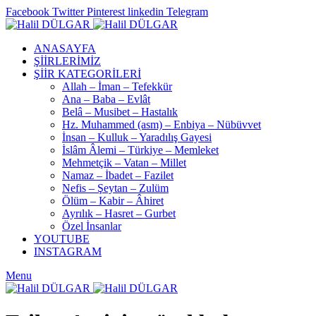
Facebook
Twitter
Pinterest
linkedin
Telegram
ANASAYFA
ŞİİRLERİMİZ
ŞİİR KATEGORİLERİ
Allah – İman – Tefekkür
Ana – Baba – Evlât
Belâ – Musibet – Hastalık
Hz. Muhammed (asm) – Enbiya – Nübüvvet
İnsan – Kulluk – Yaradılış Gayesi
İslâm Âlemi – Türkiye – Memleket
Mehmetçik – Vatan – Millet
Namaz – İbadet – Fazilet
Nefis – Şeytan – Zulüm
Ölüm – Kabir – Âhiret
Ayrılık – Hasret – Gurbet
Özel İnsanlar
YOUTUBE
INSTAGRAM
Menu