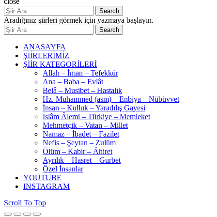
close
Search
Aradığınız şiirleri görmek için yazmaya başlayın.
Search
ANASAYFA
ŞİİRLERİMİZ
ŞİİR KATEGORİLERİ
Allah – İman – Tefekkür
Ana – Baba – Evlât
Belâ – Musibet – Hastalık
Hz. Muhammed (asm) – Enbiya – Nübüvvet
İnsan – Kulluk – Yaradılış Gayesi
İslâm Âlemi – Türkiye – Memleket
Mehmetçik – Vatan – Millet
Namaz – İbadet – Fazilet
Nefis – Şeytan – Zulüm
Ölüm – Kabir – Âhiret
Ayrılık – Hasret – Gurbet
Özel İnsanlar
YOUTUBE
INSTAGRAM
Scroll To Top