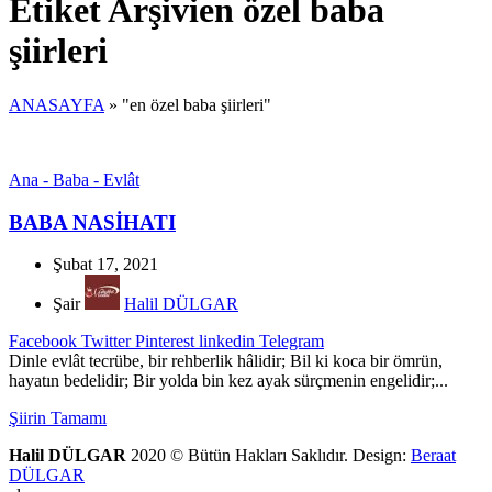
Etiket Arşivien özel baba
şiirleri
ANASAYFA
»
"en özel baba şiirleri"
Ana - Baba - Evlât
BABA NASİHATI
Şubat 17, 2021
Şair
Halil DÜLGAR
Facebook
Twitter
Pinterest
linkedin
Telegram
Dinle evlât tecrübe, bir rehberlik hâlidir; Bil ki koca bir ömrün,
hayatın bedelidir; Bir yolda bin kez ayak sürçmenin engelidir;...
Şiirin Tamamı
Halil DÜLGAR
2020 © Bütün Hakları Saklıdır. Design:
Beraat
DÜLGAR