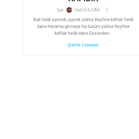
Şair
Halil DÜLGAR
Bak helâl yiyecek, içecek çoktur Keyfine kâfîdir helâl
daire Harama girmeye hiç lüzüm yoktur Keyfine
kâfîdir helâl daire Gözünden...
ŞIIRIN TAMAMI