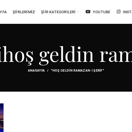
YFA
ŞİİRLERİMİZ
ŞİİR KATEGORİLERİ
YOUTUBE
INS
ihoş geldin ra
ANASAYFA
"HOŞ GELDIN RAMAZAN-I ŞERIF"