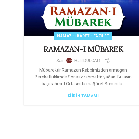
NAMAZ - İBADET - FAZILET
RAMAZAN-I MÜBAREK
Şair
Halil DÜLGAR
Mübarektir Ramazan Rabbimizden armağan
Bereketli iklimde Sonsuz rahmettir yağan. Bu ayın
başı rahmet Ortasında mağfiret Sonunda...
ŞIIRIN TAMAMI