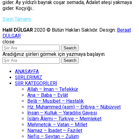
gider. Ay yıldızlı bayrak coşar semada, Adalet ateşi yakmaya
gider. Koçyiği...
Şiirin Tamamı
Halil DÜLGAR
2020 © Bütün Hakları Saklıdır. Design:
Beraat
DÜLGAR
close
Search
Aradığınız şiirleri görmek için yazmaya başlayın.
Search
ANASAYFA
ŞİİRLERİMİZ
ŞİİR KATEGORİLERİ
Allah – İman – Tefekkür
Ana – Baba – Evlât
Belâ – Musibet – Hastalık
Hz. Muhammed (asm) – Enbiya – Nübüvvet
İnsan – Kulluk – Yaradılış Gayesi
İslâm Âlemi – Türkiye – Memleket
Mehmetçik – Vatan – Millet
Namaz – İbadet – Fazilet
Nefis – Şeytan – Zulüm