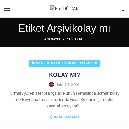
Etiket Arşivikolay mı
ANASAYFA
"KOLAY MI"
İNSAN - KULLUK - YARADILIŞ GAYESI
KOLAY MI?
Halil DÜLGAR
Kırmak, yürek ister prangaları Ruhun semasında uçmak kolay
mı? Boynuna takmışsan bir de yuları Şeytanın şerrinden
kaçmak kolay mı? ...
ŞIIRIN TAMAMI