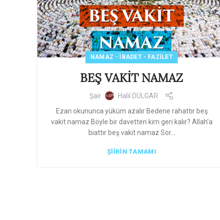
NAMAZ - İBADET - FAZILET
BEŞ VAKİT NAMAZ
Şair
Halil DÜLGAR
Ezan okununca yüküm azalır Bedene rahattır beş
vakit namaz Böyle bir davetten kim geri kalır? Allah'a
biattır beş vakit namaz Sor...
ŞIIRIN TAMAMI