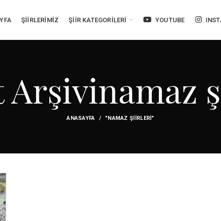
YFA
ŞİİRLERİMİZ
ŞİİR KATEGORİLERİ
YOUTUBE
INS
t Arşivinamaz şi
ANASAYFA
"NAMAZ ŞIIRLERI"