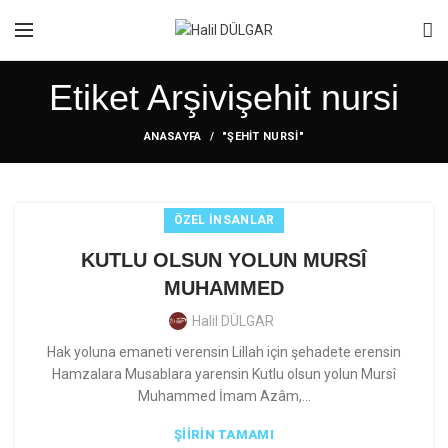
Etiket Arşivişehit nursi
ANASAYFA
"ŞEHIT NURSI"
ÖZEL İNSANLAR
KUTLU OLSUN YOLUN MURSÎ
MUHAMMED
Halil DÜLGAR
Hak yoluna emaneti verensin Lillah için şehadete erensin
Hamzalara Musablara yarensin Kutlu olsun yolun Mursî
Muhammed İmam Azâm,...
ŞIIRIN TAMAMI