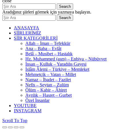
close
Search
Aradığınız şiirleri görmek için yazmaya başlayın.
Search
ANASAYFA
ŞİİRLERİMİZ
ŞİİR KATEGORİLERİ
Allah – İman – Tefekkür
Ana – Baba – Evlât
Belâ – Musibet – Hastalık
Hz. Muhammed (asm) – Enbiya – Nübüvvet
İnsan – Kulluk – Yaradılış Gayesi
İslâm Âlemi – Türkiye – Memleket
Mehmetçik – Vatan – Millet
Namaz – İbadet – Fazilet
Nefis – Şeytan – Zulüm
Ölüm – Kabir – Âhiret
Ayrılık – Hasret – Gurbet
Özel İnsanlar
YOUTUBE
INSTAGRAM
Scroll To Top