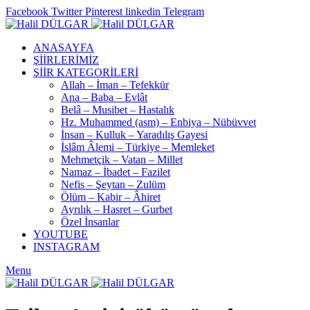
Facebook
Twitter
Pinterest
linkedin
Telegram
ANASAYFA
ŞİİRLERİMİZ
ŞİİR KATEGORİLERİ
Allah – İman – Tefekkür
Ana – Baba – Evlât
Belâ – Musibet – Hastalık
Hz. Muhammed (asm) – Enbiya – Nübüvvet
İnsan – Kulluk – Yaradılış Gayesi
İslâm Âlemi – Türkiye – Memleket
Mehmetçik – Vatan – Millet
Namaz – İbadet – Fazilet
Nefis – Şeytan – Zulüm
Ölüm – Kabir – Âhiret
Ayrılık – Hasret – Gurbet
Özel İnsanlar
YOUTUBE
INSTAGRAM
Menu