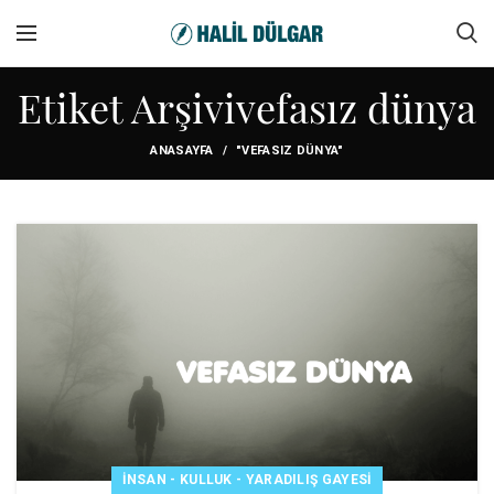
Etiket Arşivivefasız dünya
ANASAYFA
"VEFASIZ DÜNYA"
İNSAN - KULLUK - YARADILIŞ GAYESI