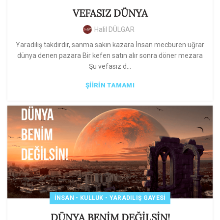
VEFASIZ DÜNYA
Halil DÜLGAR
Yaradılış takdirdir, sanma sakın kazara İnsan mecburen uğrar
dünya denen pazara Bir kefen satın alır sonra döner mezara
Şu vefasız d...
ŞIIRIN TAMAMI
İNSAN - KULLUK - YARADILIŞ GAYESI
DÜNYA BENİM DEĞİLSİN!