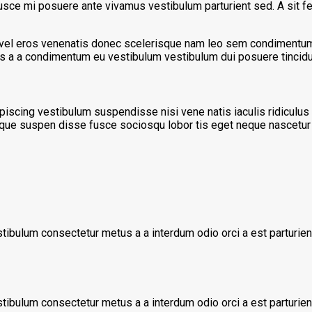
 fusce mi posuere ante vivamus vestibulum parturient sed. A sit 
um vel eros venenatis donec scelerisque nam leo sem condimentu
 a a condimentum eu vestibulum vestibulum dui posuere tincidun
piscing vestibulum suspendisse nisi vene natis iaculis ridiculus
uisque suspen disse fusce sociosqu lobor tis eget neque nascetu
stibulum consectetur metus a a interdum odio orci a est parturi
stibulum consectetur metus a a interdum odio orci a est parturi