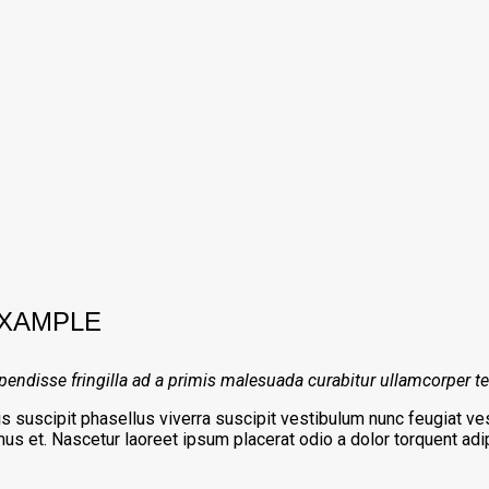
EXAMPLE
endisse fringilla ad a primis malesuada curabitur ullamcorper t
suscipit phasellus viverra suscipit vestibulum nunc feugiat ves
us et. Nascetur laoreet ipsum placerat odio a dolor torquent adi