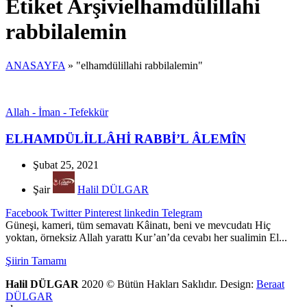
Etiket Arşivielhamdülillahi
rabbilalemin
ANASAYFA
»
"elhamdülillahi rabbilalemin"
Allah - İman - Tefekkür
ELHAMDÜLİLLÂHİ RABBİ’L ÂLEMÎN
Şubat 25, 2021
Şair
Halil DÜLGAR
Facebook
Twitter
Pinterest
linkedin
Telegram
Güneşi, kameri, tüm semavatı Kâinatı, beni ve mevcudatı Hiç
yoktan, örneksiz Allah yarattı Kur’an’da cevabı her sualimin El...
Şiirin Tamamı
Halil DÜLGAR
2020 © Bütün Hakları Saklıdır. Design:
Beraat
DÜLGAR