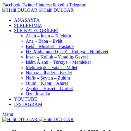
Facebook
Twitter
Pinterest
linkedin
Telegram
ANASAYFA
ŞİİRLERİMİZ
ŞİİR KATEGORİLERİ
Allah – İman – Tefekkür
Ana – Baba – Evlât
Belâ – Musibet – Hastalık
Hz. Muhammed (asm) – Enbiya – Nübüvvet
İnsan – Kulluk – Yaradılış Gayesi
İslâm Âlemi – Türkiye – Memleket
Mehmetçik – Vatan – Millet
Namaz – İbadet – Fazilet
Nefis – Şeytan – Zulüm
Ölüm – Kabir – Âhiret
Ayrılık – Hasret – Gurbet
Özel İnsanlar
YOUTUBE
INSTAGRAM
Menu