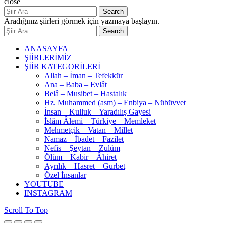
close
Search
Aradığınız şiirleri görmek için yazmaya başlayın.
Search
ANASAYFA
ŞİİRLERİMİZ
ŞİİR KATEGORİLERİ
Allah – İman – Tefekkür
Ana – Baba – Evlât
Belâ – Musibet – Hastalık
Hz. Muhammed (asm) – Enbiya – Nübüvvet
İnsan – Kulluk – Yaradılış Gayesi
İslâm Âlemi – Türkiye – Memleket
Mehmetçik – Vatan – Millet
Namaz – İbadet – Fazilet
Nefis – Şeytan – Zulüm
Ölüm – Kabir – Âhiret
Ayrılık – Hasret – Gurbet
Özel İnsanlar
YOUTUBE
INSTAGRAM
Scroll To Top