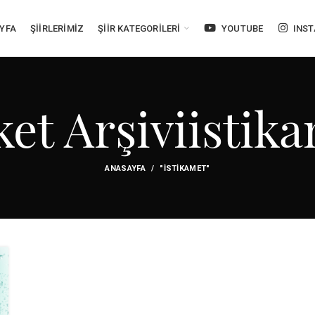
YFA
ŞİİRLERİMİZ
ŞİİR KATEGORİLERİ
YOUTUBE
INS
ket Arşiviistik
ANASAYFA
"ISTIKAMET"