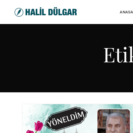
ANASA
Eti