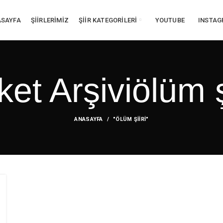
SAYFA
ŞİİRLERİMİZ
ŞİİR KATEGORİLERİ
YOUTUBE
INSTA
ket Arşiviölüm ş
ANASAYFA
"ÖLÜM ŞIIRI"