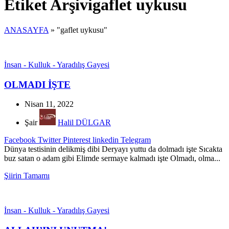
Etiket Arşivigaflet uykusu
ANASAYFA
»
"gaflet uykusu"
İnsan - Kulluk - Yaradılış Gayesi
OLMADI İŞTE
Nisan 11, 2022
Şair
Halil DÜLGAR
Facebook
Twitter
Pinterest
linkedin
Telegram
Dünya testisinin delikmiş dibi Deryayı yuttu da dolmadı işte Sıcakta
buz satan o adam gibi Elimde sermaye kalmadı işte Olmadı, olma...
Şiirin Tamamı
İnsan - Kulluk - Yaradılış Gayesi