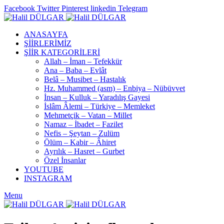
Facebook
Twitter
Pinterest
linkedin
Telegram
ANASAYFA
ŞİİRLERİMİZ
ŞİİR KATEGORİLERİ
Allah – İman – Tefekkür
Ana – Baba – Evlât
Belâ – Musibet – Hastalık
Hz. Muhammed (asm) – Enbiya – Nübüvvet
İnsan – Kulluk – Yaradılış Gayesi
İslâm Âlemi – Türkiye – Memleket
Mehmetçik – Vatan – Millet
Namaz – İbadet – Fazilet
Nefis – Şeytan – Zulüm
Ölüm – Kabir – Âhiret
Ayrılık – Hasret – Gurbet
Özel İnsanlar
YOUTUBE
INSTAGRAM
Menu