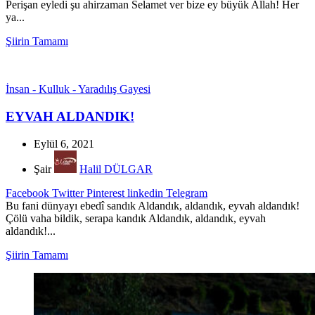
Perişan eyledi şu ahirzaman Selamet ver bize ey büyük Allah! Her
ya...
Şiirin Tamamı
İnsan - Kulluk - Yaradılış Gayesi
EYVAH ALDANDIK!
Eylül 6, 2021
Şair
Halil DÜLGAR
Facebook
Twitter
Pinterest
linkedin
Telegram
Bu fani dünyayı ebedî sandık Aldandık, aldandık, eyvah aldandık!
Çölü vaha bildik, serapa kandık Aldandık, aldandık, eyvah
aldandık!...
Şiirin Tamamı