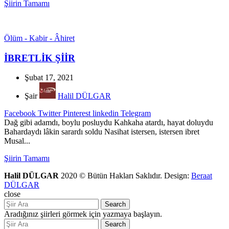
Şiirin Tamamı
Ölüm - Kabir - Âhiret
İBRETLİK ŞİİR
Şubat 17, 2021
Şair
Halil DÜLGAR
Facebook
Twitter
Pinterest
linkedin
Telegram
Dağ gibi adamdı, boylu posluydu Kahkaha atardı, hayat doluydu
Bahardaydı lâkin sarardı soldu Nasihat istersen, istersen ibret
Musal...
Şiirin Tamamı
Halil DÜLGAR
2020 © Bütün Hakları Saklıdır. Design:
Beraat
DÜLGAR
close
Search
Aradığınız şiirleri görmek için yazmaya başlayın.
Search