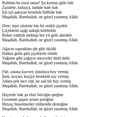
Rabbim bu nasıl sanat? Şu kırmızı güle bak
Zarafete, kokuya, nadide hale bak
İçli içli şakıyan bestekâr bülbüle bak
Maşallah, Barekallah, ne güzel yaratmış Allah.
Dere, tepe süslenir bin bir renkli çiçekle
Çiçeklerin aşığı nakışlı kelebekle
Bahar yaldızlı mektup her yıl gelir ahenkle
Maşallah, Barekallah, ne güzel yaratmış Allah.
Ağacın yaprakları şiir gibi ölçülü
Dalları gelin gibi çiçeklerle örtülü
Yağmur gibi yağıyor meyveler türlü türlü
Maşallah, Barekallah, ne güzel yaratmış Allah.
File, aslana kuvvet; zürafaya boy vermiş
İnek, koyun, keçiye bereketli soy vermiş
Atlara pek ince ruh, ne asil bir huy vermiş
Maşallah, Barekallah, ne güzel yaratmış Allah.
Hayretle bak şu elsiz böceğin ipeğine
Geometri şaşırır arının peteğine
İhtiyaç hissetmezler mühendis desteğine
Maşallah, Barekallah, ne güzel yaratmış Allah.