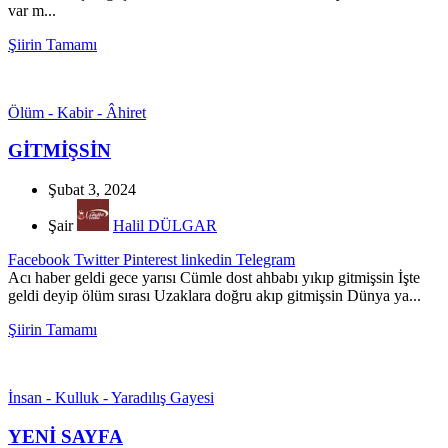
var m...
Şiirin Tamamı
Ölüm - Kabir - Âhiret
GİTMİŞSİN
Şubat 3, 2024
Şair
Halil DÜLGAR
Facebook
Twitter
Pinterest
linkedin
Telegram
Acı haber geldi gece yarısı Cümle dost ahbabı yıkıp gitmişsin İşte
geldi deyip ölüm sırası Uzaklara doğru akıp gitmişsin Dünya ya...
Şiirin Tamamı
İnsan - Kulluk - Yaradılış Gayesi
YENİ SAYFA