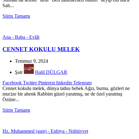
Sah...
Şiirin Tamamı
Ana - Baba - Evlât
CENNET KOKULU MELEK
Temmuz 9, 2024
Şair
Halil DÜLGAR
Facebook
Twitter
Pinterest
linkedin
Telegram
Cennet kokulu melek, dünya tatlısı bebek Ağzı, burnu, gözleri ne
mucize bir ahenk Rabbim güzel yaratmış, ne de özel yaratmış
Özüne...
Şiirin Tamamı
Hz. Muhammed (asm) - Enbiya - Nübüvvet