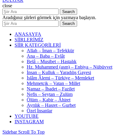
DÜLGAR
close
Search
Aradığınız şiirleri görmek için yazmaya başlayın.
Search
ANASAYFA
ŞİİRLERİMİZ
ŞİİR KATEGORİLERİ
Allah – İman – Tefekkür
Ana – Baba – Evlât
Belâ – Musibet – Hastalık
Hz. Muhammed (asm) – Enbiya – Nübüvvet
İnsan – Kulluk – Yaradılış Gayesi
İslâm Âlemi – Türkiye – Memleket
Mehmetçik – Vatan – Millet
Namaz – İbadet – Fazilet
Nefis – Şeytan – Zulüm
Ölüm – Kabir – Âhiret
Ayrılık – Hasret – Gurbet
Özel İnsanlar
YOUTUBE
INSTAGRAM
Sidebar
Scroll To Top