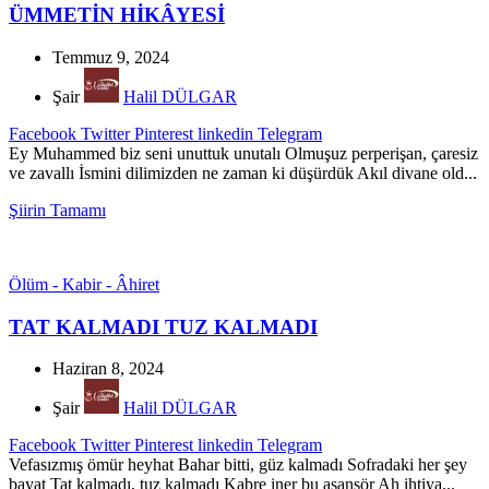
ÜMMETİN HİKÂYESİ
Temmuz 9, 2024
Şair
Halil DÜLGAR
Facebook
Twitter
Pinterest
linkedin
Telegram
Ey Muhammed biz seni unuttuk unutalı Olmuşuz perperişan, çaresiz
ve zavallı İsmini dilimizden ne zaman ki düşürdük Akıl divane old...
Şiirin Tamamı
Ölüm - Kabir - Âhiret
TAT KALMADI TUZ KALMADI
Haziran 8, 2024
Şair
Halil DÜLGAR
Facebook
Twitter
Pinterest
linkedin
Telegram
Vefasızmış ömür heyhat Bahar bitti, güz kalmadı Sofradaki her şey
bayat Tat kalmadı, tuz kalmadı Kabre iner bu asansör Ah ihtiya...