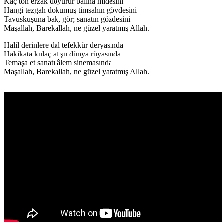
Kaç ton erzak doyurur balina midesini
Hangi tezgah dokumuş timsahın gövdesini
Tavuskuşuna bak, gör; sanatın gözdesini
Maşallah, Barekallah, ne güzel yaratmış Allah.
Halil derinlere dal tefekkür deryasında
Hakikata kulaç at şu dünya rüyasında
Temaşa et sanatı âlem sinemasında
Maşallah, Barekallah, ne güzel yaratmış Allah.