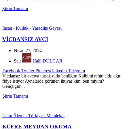
Şiirin Tamamı
İnsan - Kulluk - Yaradılış Gayesi
VİCDANSIZ AVCI
Nisan 27, 2024
Şair
Halil DÜLGAR
Facebook
Twitter
Pinterest
linkedin
Telegram
Vicdansız bir avcıya tutsak oldu benliğim Kalbimi rehin aldı, ağır
fidye istiyor Aynalarda görünen ihtiyar kim; ben miyim?
Gençliğim...
Şiirin Tamamı
İslâm Âlemi - Türkiye - Memleket
KÜFRE MEYDAN OKUMA