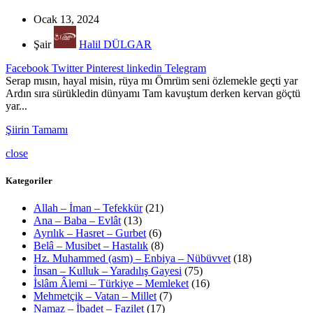
Ocak 13, 2024
Şair
Halil DÜLGAR
Facebook
Twitter
Pinterest
linkedin
Telegram
Serap mısın, hayal misin, rüya mı Ömrüm seni özlemekle geçti yar
Ardın sıra sürükledin dünyamı Tam kavuştum derken kervan göçtü
yar...
Şiirin Tamamı
close
Kategoriler
Allah – İman – Tefekkür
(21)
Ana – Baba – Evlât
(13)
Ayrılık – Hasret – Gurbet
(6)
Belâ – Musibet – Hastalık
(8)
Hz. Muhammed (asm) – Enbiya – Nübüvvet
(18)
İnsan – Kulluk – Yaradılış Gayesi
(75)
İslâm Âlemi – Türkiye – Memleket
(16)
Mehmetçik – Vatan – Millet
(7)
Namaz – İbadet – Fazilet
(17)