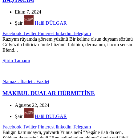
Ekim 7, 2024
Şair
Halil DÜLGAR
Facebook
Twitter
Pinterest
linkedin
Telegram
Razıyım rüyamda görsem yüzünü Bir kelime olsun duysam sözünü
Gülyüzün bitiririz cümle hüzünü Tabibim, dermanım, ilacım sensin
Efend...
Şiirin Tamamı
Namaz - İbadet - Fazilet
MAKBUL DUALAR HÜRMETİNE
Ağustos 22, 2024
Şair
Halil DÜLGAR
Facebook
Twitter
Pinterest
linkedin
Telegram
Balığın karnındaydı, yalvardı Yunus nebî "Yegâne ilah da sen,
Sübhan da sensin" dedi "Ben zalimlerden oldum" deyip etti ilticâ