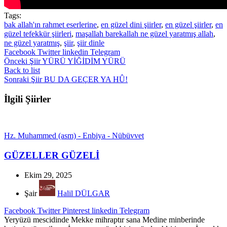
Tags:
bak allah'ın rahmet eserlerine
,
en güzel dini şiirler
,
en güzel şiirler
,
en
güzel tefekkür şiirleri
,
maşallah barekallah ne güzel yaratmış allah
,
ne güzel yaratmış
,
şiir
,
şiir dinle
Facebook
Twitter
linkedin
Telegram
Önceki Şiir
YÜRÜ YİĞİDİM YÜRÜ
Back to list
Sonraki Şiir
BU DA GEÇER YA HÛ!
İlgili Şiirler
Hz. Muhammed (asm) - Enbiya - Nübüvvet
GÜZELLER GÜZELİ
Ekim 29, 2025
Şair
Halil DÜLGAR
Facebook
Twitter
Pinterest
linkedin
Telegram
Yeryüzü mescidinde Mekke mihraptır sana Medine minberinde