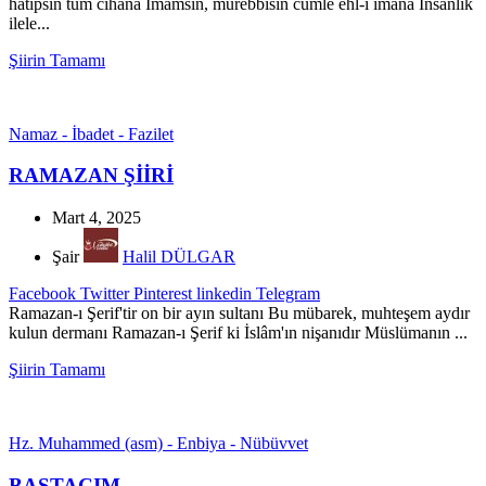
hatipsin tüm cihana İmamsın, mürebbisin cümle ehl-i imana İnsanlık
ilele...
Şiirin Tamamı
Namaz - İbadet - Fazilet
RAMAZAN ŞİİRİ
Mart 4, 2025
Şair
Halil DÜLGAR
Facebook
Twitter
Pinterest
linkedin
Telegram
Ramazan-ı Şerif'tir on bir ayın sultanı Bu mübarek, muhteşem aydır
kulun dermanı Ramazan-ı Şerif ki İslâm'ın nişanıdır Müslümanın ...
Şiirin Tamamı
Hz. Muhammed (asm) - Enbiya - Nübüvvet
BAŞTACIM