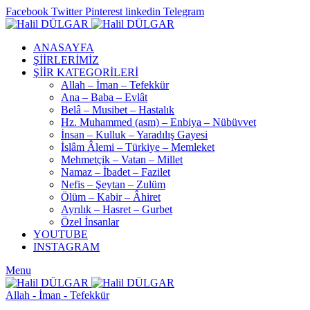
Facebook
Twitter
Pinterest
linkedin
Telegram
ANASAYFA
ŞİİRLERİMİZ
ŞİİR KATEGORİLERİ
Allah – İman – Tefekkür
Ana – Baba – Evlât
Belâ – Musibet – Hastalık
Hz. Muhammed (asm) – Enbiya – Nübüvvet
İnsan – Kulluk – Yaradılış Gayesi
İslâm Âlemi – Türkiye – Memleket
Mehmetçik – Vatan – Millet
Namaz – İbadet – Fazilet
Nefis – Şeytan – Zulüm
Ölüm – Kabir – Âhiret
Ayrılık – Hasret – Gurbet
Özel İnsanlar
YOUTUBE
INSTAGRAM
Menu
Allah - İman - Tefekkür