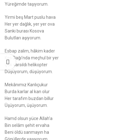
Yüreğimde taşıyorum.
Yirmi beş Mart puslu hava
Her yer dağlık, yer yer ova
Sanki burası Kosova
Bulutları aşıyorum.
Esbap zalim, hâkim kader
Kes Dağı’nda meçhul bir yer
Çok sarsıldı helikopter
Düşüyorum, düşüyorum.
Mekânımız Kanlıçukur
Burda karlar al kan olur
Her tarafım buzdan billur
Üşüyorum, üşüyorum.
Hamd olsun yüce Allah’a
Bin selâm şehit ervaha
Beni öldü sanmayın ha
Gönüllerde yaşıyorum…