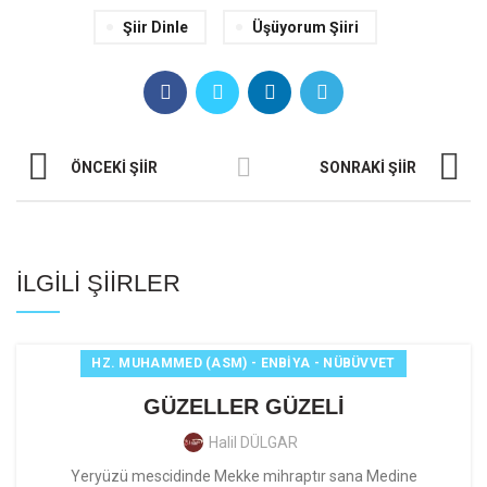
Şiir Dinle
Üşüyorum Şiiri
ÖNCEKI ŞIIR
SONRAKI ŞIIR
İLGILI ŞIIRLER
HZ. MUHAMMED (ASM) - ENBIYA - NÜBÜVVET
GÜZELLER GÜZELİ
Halil DÜLGAR
Yeryüzü mescidinde Mekke mihraptır sana Medine