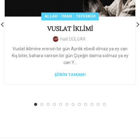
ALLAH - İMAN - TEFEKKÜR
VUSLAT İKLİMİ
Halil DÜLGAR
Vuslat iklimine erersin bir gün Ayrılık ebedî olmaz ya ey can
Kış biter, bahara varırsın bir gün Çiçeğin daima solmaz ya ey
can Y...
ŞIIRIN TAMAMI