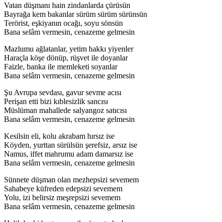
Vatan düşmanı hain zindanlarda çürüsün
Bayrağa kem bakanlar sürüm sürüm sürünsün
Terörist, eşkiyanın ocağı, soyu sönsün
Bana selâm vermesin, cenazeme gelmesin
Mazlumu ağlatanlar, yetim hakkı yiyenler
Haraçla köşe dönüp, rüşvet ile doyanlar
Faizle, banka ile memleketi soyanlar
Bana selâm vermesin, cenazeme gelmesin
Şu Avrupa sevdası, gavur sevme acısı
Perişan etti bizi kıblesizlik sancısı
Müslüman mahallede salyangoz satıcısı
Bana selâm vermesin, cenazeme gelmesin
Kesilsin eli, kolu akrabam hırsız ise
Köyden, yurttan sürülsün şerefsiz, arsız ise
Namus, iffet mahrumu adam damarsız ise
Bana selâm vermesin, cenazeme gelmesin
Sünnete düşman olan mezhepsizi sevemem
Sahabeye küfreden edepsizi sevemem
Yolu, izi belirsiz meşrepsizi sevemem
Bana selâm vermesin, cenazeme gelmesin