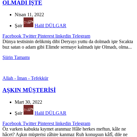
OLMADI İŞTE
Nisan 11, 2022
Şair
Halil DÜLGAR
Facebook
Twitter
Pinterest
linkedin
Telegram
Dünya testisinin delikmiş dibi Deryayı yuttu da dolmadı işte Sıcakta
buz satan o adam gibi Elimde sermaye kalmadı işte Olmadı, olma...
Şiirin Tamamı
Allah - İman - Tefekkür
AŞKIN MÜŞTERİSİ
Mart 30, 2022
Şair
Halil DÜLGAR
Facebook
Twitter
Pinterest
linkedin
Telegram
Öz varken kabukta kıymet aranmaz Hâle herkes meftun, kâle ne
hâcet? Aşkın müşterisi zâhire kanmaz Ruh konuşsun kâfî, dile ne