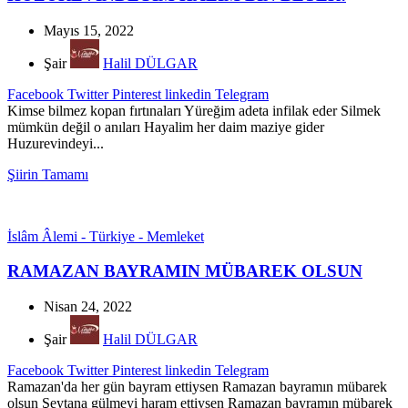
Mayıs 15, 2022
Şair
Halil DÜLGAR
Facebook
Twitter
Pinterest
linkedin
Telegram
Kimse bilmez kopan fırtınaları Yüreğim adeta infilak eder Silmek
mümkün değil o anıları Hayalim her daim maziye gider
Huzurevindeyi...
Şiirin Tamamı
İslâm Âlemi - Türkiye - Memleket
RAMAZAN BAYRAMIN MÜBAREK OLSUN
Nisan 24, 2022
Şair
Halil DÜLGAR
Facebook
Twitter
Pinterest
linkedin
Telegram
Ramazan'da her gün bayram ettiysen Ramazan bayramın mübarek
olsun Şeytana gülmeyi haram ettiysen Ramazan bayramın mübarek