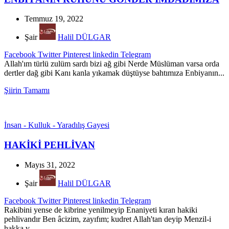
Temmuz 19, 2022
Şair
Halil DÜLGAR
Facebook
Twitter
Pinterest
linkedin
Telegram
Allah'ım türlü zulüm sardı bizi ağ gibi Nerde Müslüman varsa orda
dertler dağ gibi Kanı kanla yıkamak düştüyse bahtımıza Enbiyanın...
Şiirin Tamamı
İnsan - Kulluk - Yaradılış Gayesi
HAKİKİ PEHLİVAN
Mayıs 31, 2022
Şair
Halil DÜLGAR
Facebook
Twitter
Pinterest
linkedin
Telegram
Rakibini yense de kibrine yenilmeyip Enaniyeti kıran hakiki
pehlivandır Ben âcizim, zayıfım; kudret Allah'tan deyip Menzil-i
hakka v...