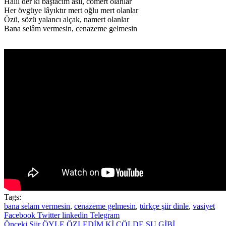
Halil der ki baştacım asil, cömert olanlar
Her övgüye lâyıktır mert oğlu mert olanlar
Özü, sözü yalancı alçak, namert olanlar
Bana selâm vermesin, cenazeme gelmesin
Tags:
bana selam vermesin
,
cenazeme gelmesin
,
türkçe şiir dinle
,
vasiyet
Facebook
Twitter
linkedin
Telegram
Önceki Şiir
ÖYLE ÖZLEDİM Kİ ÇÖLDE SU GİBİ