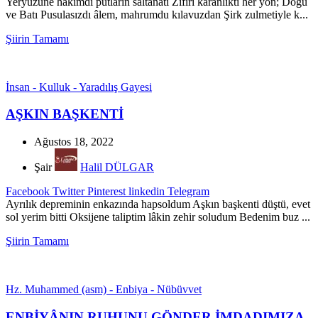
Yeryüzüne hâkimdi putların saltanatı Zifiri karanlıktı her yön; Doğu
ve Batı Pusulasızdı âlem, mahrumdu kılavuzdan Şirk zulmetiyle k...
Şiirin Tamamı
İnsan - Kulluk - Yaradılış Gayesi
AŞKIN BAŞKENTİ
Ağustos 18, 2022
Şair
Halil DÜLGAR
Facebook
Twitter
Pinterest
linkedin
Telegram
Ayrılık depreminin enkazında hapsoldum Aşkın başkenti düştü, evet
sol yerim bitti Oksijene taliptim lâkin zehir soludum Bedenim buz ...
Şiirin Tamamı
Hz. Muhammed (asm) - Enbiya - Nübüvvet
ENBİYÂNIN RUHUNU GÖNDER İMDADIMIZA