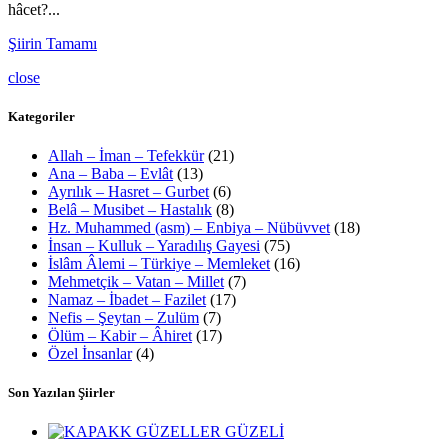
hâcet?...
Şiirin Tamamı
close
Kategoriler
Allah – İman – Tefekkür
(21)
Ana – Baba – Evlât
(13)
Ayrılık – Hasret – Gurbet
(6)
Belâ – Musibet – Hastalık
(8)
Hz. Muhammed (asm) – Enbiya – Nübüvvet
(18)
İnsan – Kulluk – Yaradılış Gayesi
(75)
İslâm Âlemi – Türkiye – Memleket
(16)
Mehmetçik – Vatan – Millet
(7)
Namaz – İbadet – Fazilet
(17)
Nefis – Şeytan – Zulüm
(7)
Ölüm – Kabir – Âhiret
(17)
Özel İnsanlar
(4)
Son Yazılan Şiirler