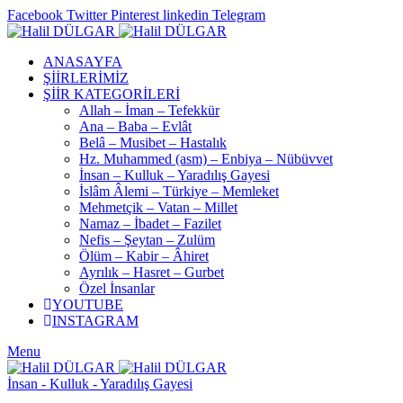
Facebook
Twitter
Pinterest
linkedin
Telegram
ANASAYFA
ŞİİRLERİMİZ
ŞİİR KATEGORİLERİ
Allah – İman – Tefekkür
Ana – Baba – Evlât
Belâ – Musibet – Hastalık
Hz. Muhammed (asm) – Enbiya – Nübüvvet
İnsan – Kulluk – Yaradılış Gayesi
İslâm Âlemi – Türkiye – Memleket
Mehmetçik – Vatan – Millet
Namaz – İbadet – Fazilet
Nefis – Şeytan – Zulüm
Ölüm – Kabir – Âhiret
Ayrılık – Hasret – Gurbet
Özel İnsanlar
YOUTUBE
INSTAGRAM
Menu
İnsan - Kulluk - Yaradılış Gayesi