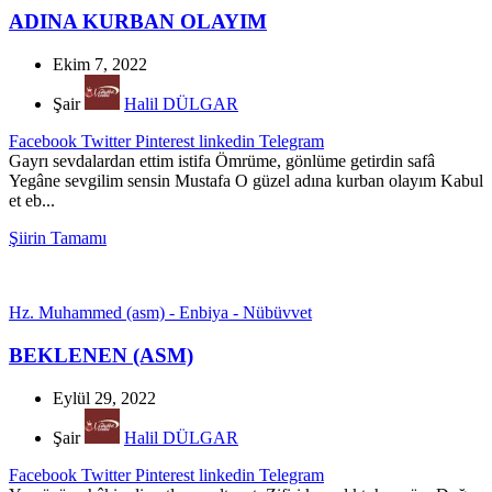
ADINA KURBAN OLAYIM
Ekim 7, 2022
Şair
Halil DÜLGAR
Facebook
Twitter
Pinterest
linkedin
Telegram
Gayrı sevdalardan ettim istifa Ömrüme, gönlüme getirdin safâ
Yegâne sevgilim sensin Mustafa O güzel adına kurban olayım Kabul
et eb...
Şiirin Tamamı
Hz. Muhammed (asm) - Enbiya - Nübüvvet
BEKLENEN (ASM)
Eylül 29, 2022
Şair
Halil DÜLGAR
Facebook
Twitter
Pinterest
linkedin
Telegram