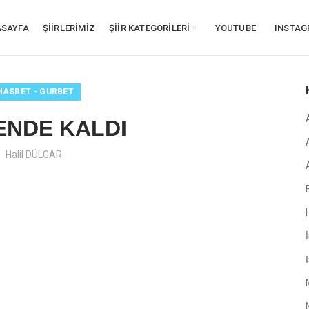
SAYFA
ŞİİRLERİMİZ
ŞİİR KATEGORİLERİ
YOUTUBE
INSTA
 HASRET - GURBET
ENDE KALDI
Halil DÜLGAR