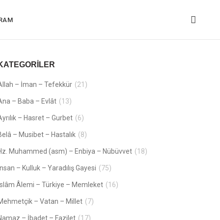
GRAM
KATEGORILER
Allah – İman – Tefekkür
(21)
Ana – Baba – Evlât
(13)
Ayrılık – Hasret – Gurbet
(6)
Belâ – Musibet – Hastalık
(8)
Hz. Muhammed (asm) – Enbiya – Nübüvvet
(18)
İnsan – Kulluk – Yaradılış Gayesi
(75)
İslâm Âlemi – Türkiye – Memleket
(16)
Mehmetçik – Vatan – Millet
(7)
Namaz – İbadet – Fazilet
(17)