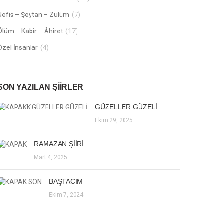
Nefis – Şeytan – Zulüm
(7)
Ölüm – Kabir – Âhiret
(17)
Özel İnsanlar
(4)
SON YAZILAN ŞIIRLER
GÜZELLER GÜZELİ
Ekim 29, 2025
RAMAZAN ŞİİRİ
Mart 4, 2025
BAŞTACIM
Ekim 7, 2024