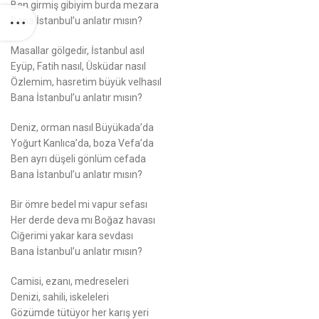
Ben girmiş gibiyim burda mezara
Bana İstanbul’u anlatır mısın?
Masallar gölgedir, İstanbul asıl
Eyüp, Fatih nasıl, Üsküdar nasıl
Özlemim, hasretim büyük velhasıl
Bana İstanbul’u anlatır mısın?
Deniz, orman nasıl Büyükada’da
Yoğurt Kanlıca’da, boza Vefa’da
Ben ayrı düşeli gönlüm cefada
Bana İstanbul’u anlatır mısın?
Bir ömre bedel mi vapur sefası
Her derde deva mı Boğaz havası
Ciğerimi yakar kara sevdası
Bana İstanbul’u anlatır mısın?
Camisi, ezanı, medreseleri
Denizi, sahili, iskeleleri
Gözümde tütüyor her karış yeri