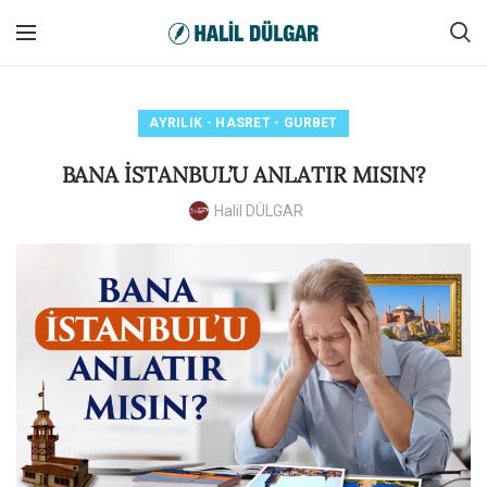
AYRILIK - HASRET - GURBET
BANA İSTANBUL’U ANLATIR MISIN?
Halil DÜLGAR