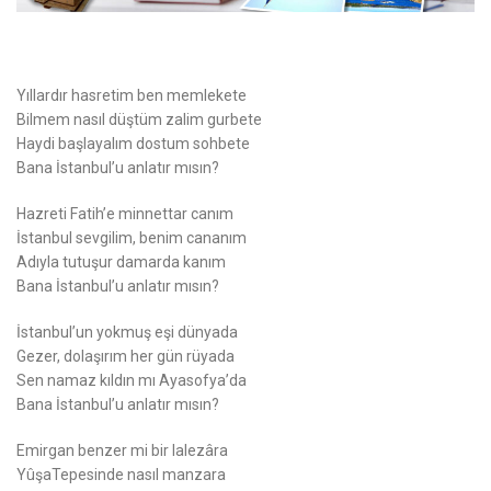
Yıllardır hasretim ben memlekete
Bilmem nasıl düştüm zalim gurbete
Haydi başlayalım dostum sohbete
Bana İstanbul’u anlatır mısın?
Hazreti Fatih’e minnettar canım
İstanbul sevgilim, benim cananım
Adıyla tutuşur damarda kanım
Bana İstanbul’u anlatır mısın?
İstanbul’un yokmuş eşi dünyada
Gezer, dolaşırım her gün rüyada
Sen namaz kıldın mı Ayasofya’da
Bana İstanbul’u anlatır mısın?
Emirgan benzer mi bir lalezâra
YûşaTepesinde nasıl manzara