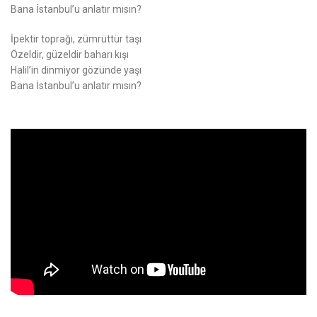
Bana İstanbul’u anlatır mısın?
İpektir toprağı, zümrüttür taşı
Özeldir, güzeldir baharı kışı
Halil’in dinmiyor gözünde yaşı
Bana İstanbul’u anlatır mısın?